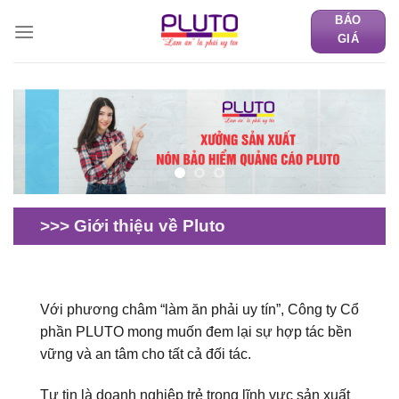
Skip
BÁO
to
GIÁ
content
>>> Giới thiệu về Pluto
Với phương châm “làm ăn phải uy tín”, Công ty Cổ
phần PLUTO mong muốn đem lại sự hợp tác bền
vững và an tâm cho tất cả đối tác.
Tự tin là doanh nghiệp trẻ trong lĩnh vực sản xuất