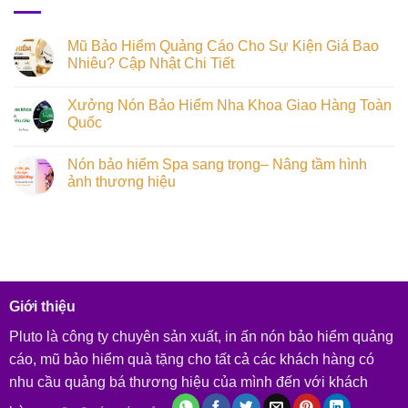
Mũ Bảo Hiểm Quảng Cáo Cho Sự Kiện Giá Bao
Nhiêu? Cập Nhật Chi Tiết
Xưởng Nón Bảo Hiểm Nha Khoa Giao Hàng Toàn
Quốc
Nón bảo hiểm Spa sang trọng– Nâng tầm hình
ảnh thương hiệu
Giới thiệu
Pluto là công ty chuyên sản xuất, in ấn nón bảo hiểm quảng
cáo, mũ bảo hiểm quà tặng cho tất cả các khách hàng có
nhu cầu quảng bá thương hiệu của mình đến với khách