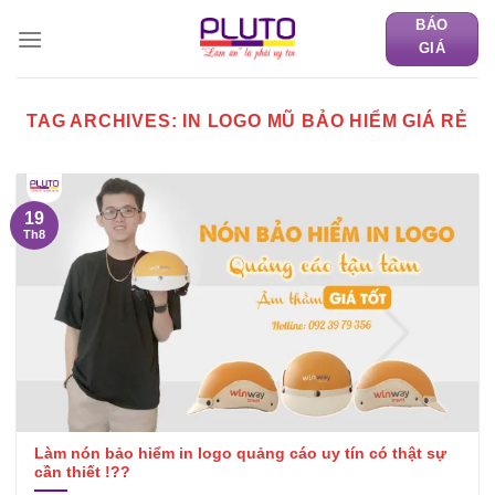
Skip
BÁO
to
GIÁ
content
TAG ARCHIVES:
IN LOGO MŨ BẢO HIỂM GIÁ RẺ
19
Th8
Làm nón bảo hiểm in logo quảng cáo uy tín có thật sự
cần thiết !??