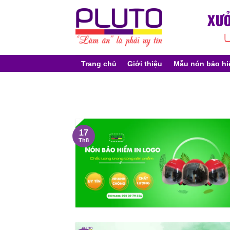
Skip
to
content
Trang chủ
Giới thiệu
Mẫu nón bảo h
17
Th8