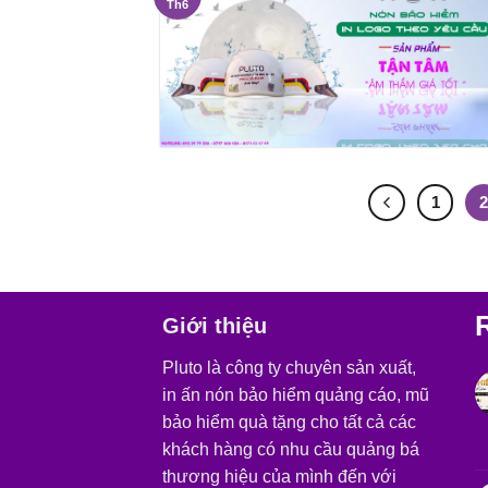
Th6
1
Giới thiệu
Pluto là công ty chuyên sản xuất,
in ấn nón bảo hiểm quảng cáo, mũ
bảo hiểm quà tặng cho tất cả các
khách hàng có nhu cầu quảng bá
thương hiệu của mình đến với