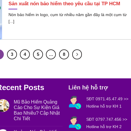
Sản xuất nón bảo hiểm theo yêu cầu tại TP HCM
Nón bảo hiểm in logo, cụm từ nhiều năm gần đây là một cụm từ
[...]
2
3
4
5
…
8
Recent Posts
Liên hệ hỗ trợ
SĐT 0971.45.47.49
>>
Mũ Bảo Hiểm Quảng
Hotline hỗ trợ KH 1
Cáo Cho Sự Kiện Giá
Bao Nhiêu? Cập Nhật
Chi Tiết
SĐT 0797.747.456
>>
Hotline hỗ trợ KH 2