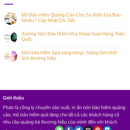
Mũ Bảo Hiểm Quảng Cáo Cho Sự Kiện Giá Bao
Nhiêu? Cập Nhật Chi Tiết
Xưởng Nón Bảo Hiểm Nha Khoa Giao Hàng Toàn
Quốc
Nón bảo hiểm Spa sang trọng– Nâng tầm hình
ảnh thương hiệu
Giới thiệu
Pluto là công ty chuyên sản xuất, in ấn nón bảo hiểm quảng
cáo, mũ bảo hiểm quà tặng cho tất cả các khách hàng có
nhu cầu quảng bá thương hiệu của mình đến với khách