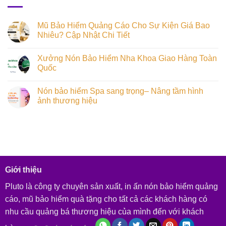
Mũ Bảo Hiểm Quảng Cáo Cho Sự Kiện Giá Bao
Nhiêu? Cập Nhật Chi Tiết
Xưởng Nón Bảo Hiểm Nha Khoa Giao Hàng Toàn
Quốc
Nón bảo hiểm Spa sang trọng– Nâng tầm hình
ảnh thương hiệu
Giới thiệu
Pluto là công ty chuyên sản xuất, in ấn nón bảo hiểm quảng
cáo, mũ bảo hiểm quà tặng cho tất cả các khách hàng có
nhu cầu quảng bá thương hiệu của mình đến với khách