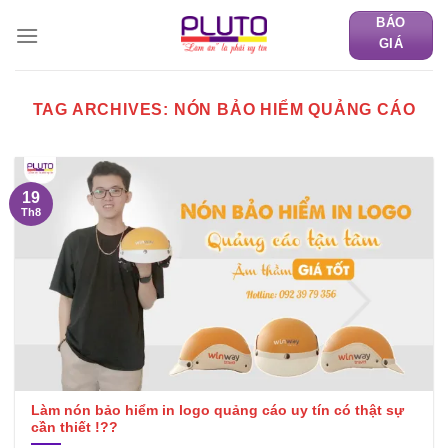
Skip
BÁO
to
GIÁ
content
TAG ARCHIVES:
NÓN BẢO HIỂM QUẢNG CÁO
19
Th8
Làm nón bảo hiểm in logo quảng cáo uy tín có thật sự
cần thiết !??