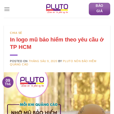
Skip
BÁO
to
GIÁ
content
CHIA SẺ
In logo mũ bảo hiểm theo yêu cầu ở
TP HCM
POSTED ON
THÁNG SÁU 9, 2020
BY
PLUTO NÓN BẢO HIỂM
QUẢNG CÁO
09
Th6