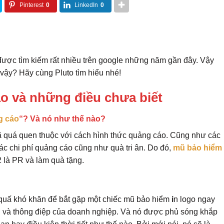
Pinterest
0
LinkedIn
0
 được tìm kiếm rất nhiều trên google những năm gần đây. Vậy
 vậy? Hãy cùng Pluto tìm hiểu nhé!
o và những điều chưa biết
g cáo
“? Và nó như thế nào?
 quá quen thuộc với cách hình thức quảng cáo. Cũng như các
ác chi phí quảng cáo cũng như quà tri ân. Do đó,
mũ bảo hiểm
 là PR và làm quà tặng.
uấ khó khăn để bắt gặp một chiếc mũ bảo hiểm
i
n logo ngay
 và thông điệp của doanh nghiệp. Và nó được phủ sóng khắp