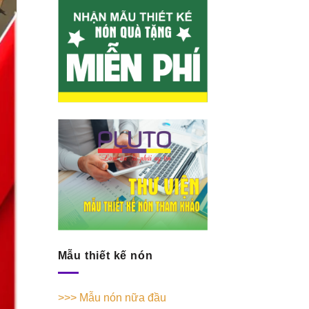
Mẫu thiết kế nón
>>> Mẫu nón nữa đầu