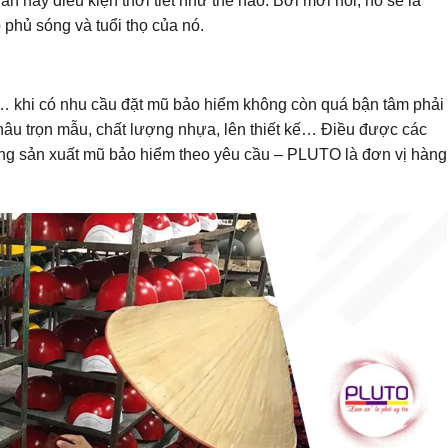
an hay điều kiện thời tiết như thế nào. Bởi mới nói, nó sẽ là
 phủ sóng và tuổi thọ của nó.
 khi có nhu cầu đặt mũ bảo hiểm không còn quá bận tâm phải
hâu trọn mẫu, chất lượng nhựa, lên thiết kế… Điều được các
ởng sản xuất mũ bảo hiểm theo yêu cầu – PLUTO là đơn vị hàng