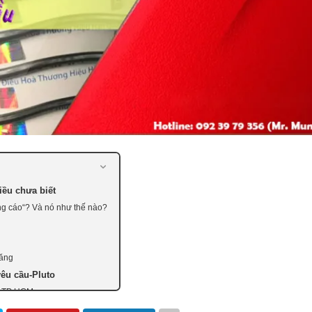
ều chưa biết
ảng cáo“? Và nó như thế nào?
năng
êu cầu-Pluto
 ở TP HCM
u cầu