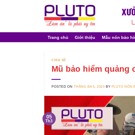
Skip
to
content
Trang chủ
Giới thiệu
Mẫu nón bảo h
CHIA SẺ
Mũ bảo hiểm quảng c
POSTED ON
THÁNG BA 5, 2020
BY
PLUTO NÓN 
05
Th3