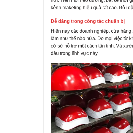
nơi. Trên mọi nẽo đường, bất kể thời gi
kênh maketing hiệu quả rất cao. Bởi độ
Dễ dàng trong công tác chuẩn bị
Hiện nay các doanh nghiệp, cửa hàng…
làm như thế nào nữa. Do mọi việc từ k
cở sở hỗ trợ một cách tận tình. Và xư
đầu trong lĩnh vực này.