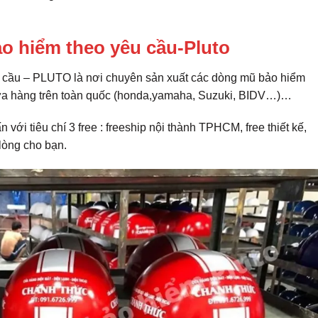
o hiểm theo yêu cầu-Pluto
 cầu – PLUTO là nơi chuyên sản xuất các dòng mũ bảo hiểm
cửa hàng trên toàn quốc (honda,yamaha, Suzuki, BIDV…)…
 với tiêu chí 3 free : freeship nội thành TPHCM, free thiết kế,
 lòng cho bạn.