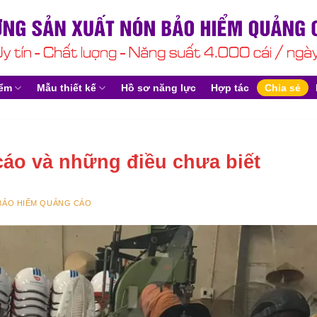
iểm
Mẫu thiết kế
Hồ sơ năng lực
Hợp tác
Chia sẻ
áo và những điều chưa biết
BẢO HIỂM QUẢNG CÁO