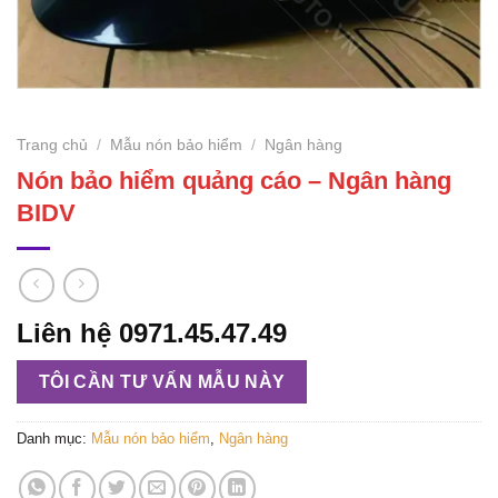
Trang chủ
/
Mẫu nón bảo hiểm
/
Ngân hàng
Nón bảo hiểm quảng cáo – Ngân hàng
BIDV
Liên hệ 0971.45.47.49
TÔI CẦN TƯ VẤN MẪU NÀY
Danh mục:
Mẫu nón bảo hiểm
,
Ngân hàng