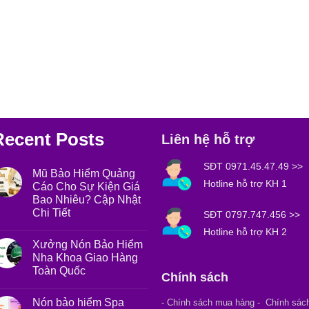
Recent Posts
Liên hệ hỗ trợ
SĐT 0971.45.47.49
>>
Mũ Bảo Hiểm Quảng
Hotline hỗ trợ KH 1
Cáo Cho Sự Kiện Giá
Bao Nhiêu? Cập Nhật
Chi Tiết
SĐT 0797.747.456
>>
Hotline hỗ trợ KH 2
Xưởng Nón Bảo Hiểm
Nha Khoa Giao Hàng
Toàn Quốc
Chính sách
Nón bảo hiểm Spa
- Chính sách mua hàng
- Chính sác