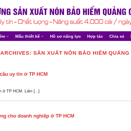
iểm
Mẫu thiết kế
Hồ sơ năng lực
Hợp tác
Chia sẻ
 ARCHIVES:
SẢN XUẤT NÓN BẢO HIỂM QUẢNG
 cầu uy tín ở TP HCM
n ở TP HCM. Liên [...]
ượng cho doanh nghiệp ở TP HCM