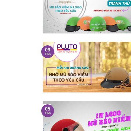
09
Th6
05
Th6