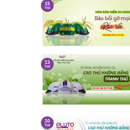
15
Th6
13
Th6
10
Th6