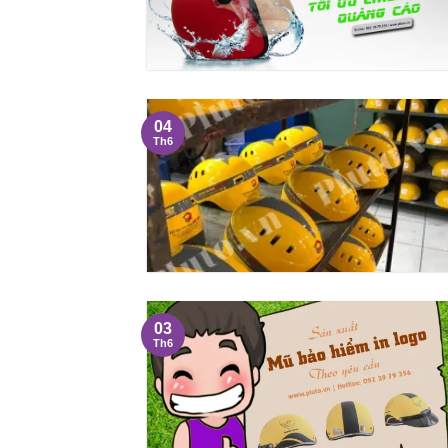
04
Th6
03
Th6