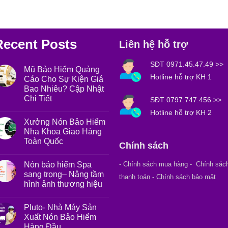
Recent Posts
Liên hệ hỗ trợ
SĐT 0971.45.47.49
>>
Mũ Bảo Hiểm Quảng
Hotline hỗ trợ KH 1
Cáo Cho Sự Kiện Giá
Bao Nhiêu? Cập Nhật
Chi Tiết
SĐT 0797.747.456
>>
Hotline hỗ trợ KH 2
Xưởng Nón Bảo Hiểm
Nha Khoa Giao Hàng
Toàn Quốc
Chính sách
Nón bảo hiểm Spa
- Chính sách mua hàng
- Chính sác
sang trọng– Nâng tầm
thanh toán - Chính sách bảo mật
hình ảnh thương hiệu
Pluto- Nhà Máy Sản
Xuất Nón Bảo Hiểm
Hàng Đầu