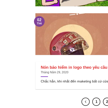
02
Th6
Nón bảo hiểm in logo theo yêu cầu
Tháng Năm 29, 2020
Chắc hẳn, khi nhắt đến maketing bất cứ cửa
1